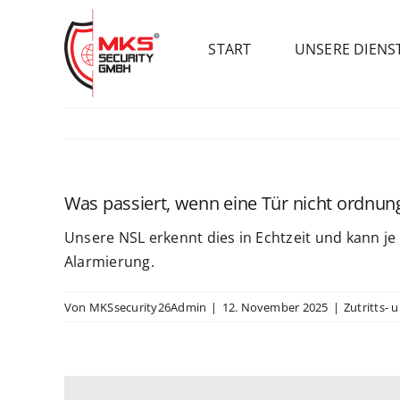
Zum
Inhalt
START
UNSERE DIENS
springen
Was passiert, wenn eine Tür nicht ordn
Unsere NSL erkennt dies in Echtzeit und kann j
Alarmierung.
Von
MKSsecurity26Admin
|
12. November 2025
|
Zutritts-