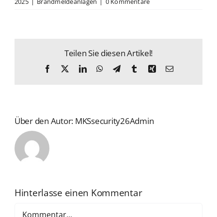
2025
|
Brandmeldeanlagen
|
0 Kommentare
Teilen Sie diesen Artikel!
Facebook
X
LinkedIn
WhatsApp
Telegram
Tumblr
Xing
E-
Mail
Über den Autor:
MKSsecurity26Admin
Hinterlasse einen Kommentar
Kommentar