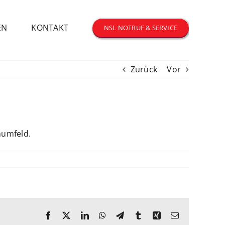
EN
KONTAKT
NSL NOTRUF & SERVICE
Zurück
Vor
numfeld.
Facebook
X
LinkedIn
WhatsApp
Telegram
Tumblr
Xing
E-
Mail