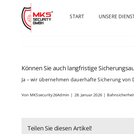
Zum
Inhalt
START
UNSERE DIENS
springen
Können Sie auch langfristige Sicherungs
Ja – wir übernehmen dauerhafte Sicherung von D
Von
MKSsecurity26Admin
|
28. Januar 2026
|
Bahnsicherhei
Teilen Sie diesen Artikel!